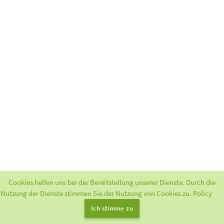
Cookies helfen uns bei der Bereitstellung unserer Dienste. Durch die
Nutzung der Dienste stimmen Sie der Nutzung von Cookies zu.
Policy
Bereitgestellt durch
Greenlight
. 2
|
Impressum
|
Datenschutzerklärung
Ich stimme zu